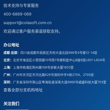
技术支持与专家服务
400-6869-069
support@colasoft.com.cn
欢迎通过客户服务渠道获取支持。
办公地址
成都·总部
：
四川省成都市高新区天府大道北段966号4号楼12-14层
北京
：
北京市海淀区小营西路10号院1号楼和盈中心B座6层L601-L604号
上海
：
上海市杨浦区荆州路168号安联大厦1603室
广州
：
广州市天河区天河北路626号保利中宇A栋2704、2705房
深圳
：
广东省深圳市南山区粤海街道深南大道9966号威盛科技大厦703室
查看全部分支机构地址
关注我们