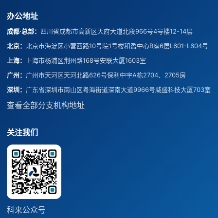
办公地址
成都·总部
：
四川省成都市高新区天府大道北段966号4号楼12-14层
北京
：
北京市海淀区小营西路10号院1号楼和盈中心B座6层L601-L604号
上海
：
上海市杨浦区荆州路168号安联大厦1603室
广州
：
广州市天河区天河北路626号保利中宇A栋2704、2705房
深圳
：
广东省深圳市南山区粤海街道深南大道9966号威盛科技大厦703室
查看全部分支机构地址
关注我们
科来公众号