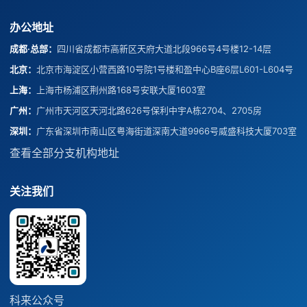
办公地址
成都·总部
：
四川省成都市高新区天府大道北段966号4号楼12-14层
北京
：
北京市海淀区小营西路10号院1号楼和盈中心B座6层L601-L604号
上海
：
上海市杨浦区荆州路168号安联大厦1603室
广州
：
广州市天河区天河北路626号保利中宇A栋2704、2705房
深圳
：
广东省深圳市南山区粤海街道深南大道9966号威盛科技大厦703室
查看全部分支机构地址
关注我们
科来公众号